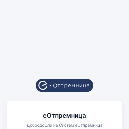
еОтпремница
Добродошли на Систем еОтпремница